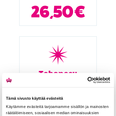
26,50 €
Tehopesu
Pehmoharjapesu autoshamppoolla,
tehostettu kausiesipesuaine,
tehokkaasti puhdistava laavasade,
Tämä sivusto käyttää evästeitä
pyöräpesu, huuhteluvaha ja kuivaus.
Käytämme evästeitä tarjoamamme sisällön ja mainosten
räätälöimiseen, sosiaalisen median ominaisuuksien