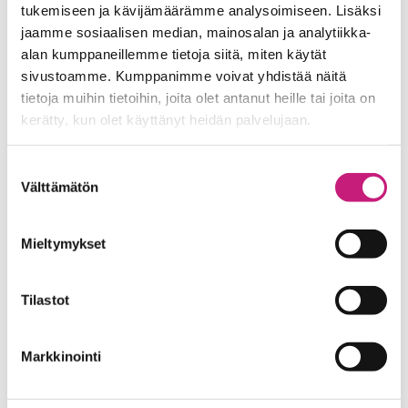
23,50 €
tukemiseen ja kävijämäärämme analysoimiseen. Lisäksi
jaamme sosiaalisen median, mainosalan ja analytiikka-
alan kumppaneillemme tietoja siitä, miten käytät
sivustoamme. Kumppanimme voivat yhdistää näitä
tietoja muihin tietoihin, joita olet antanut heille tai joita on
kerätty, kun olet käyttänyt heidän palvelujaan.
Suostumuksen
Välttämätön
valinta
Peruspesu
Mieltymykset
Pehmoharjapesu autoshamppoolla,
pyörien pesu, huuhteluvaha ja kuivaus.
Tilastot
20,50 €
Markkinointi