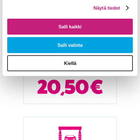
Näytä tiedot
Salli kaikki
Suksiboxipesu
Salli valinta
Pehmoharjapesu autoshamppoolla,
pyöräpesu, huuhteluvaha ja kuivaus.
Kiellä
Soveltuu autoon, jossa on suksiboxi.
20,50 €