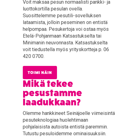
Voit maksaa pesun normaalisti pankki- ja
luottokortilla pesulan ovella.
Suosittelemme pesutili-sovelluksen
lataamista, jolloin peseminen on entistä
helpompaa. Pesukertoja voi ostaa myös
Etelä-Pohjanmaan Katsastukselta tai
Minimanin neuvonnasta. Katsastukselta
voit tiedustella myös yrityskortteja p. 06
420 0700.
TOIMI NÄIN
Mikä tekee
pesustamme
laadukkaan?
Olemme hankkineet Seinäjoelle viimeisintä
pesuteknologiaa huolehtimaan
pohjalaisista autoista entistä paremmin.
Tutustu pesuloidemme ominaisuuksiin.